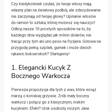
Czy kiedykolwiek czułaś, że twoje włosy mają
własny plan na światowy podbój, ale zdecydowanie
nie zaczynają od twojej głowy? Upinanie włosów
do ramion to sztuka, której możesz się nauczyć!
Odkryj nasze 10 prostych sposobów na to, by
każdego dnia wyglądać jak milion dolarów, nie
tracąc przy tym ani uno peso na fryzjera. Gotowa na
przygodę pełną szpilek, gumek i może dwóch
rękawic bokserskich? Startujemy!
1. Elegancki Kucyk Z
Bocznego Warkocza
Pierwsza propozycja dla tych z was, które wciąż
marzą o końskiej grzywie. Zrób mały boczny
warkocz i połącz go z klasycznym, niskim
kucykiem. Efekt? Urok osobisty niczym Jane