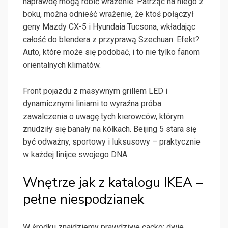
naprawdę mogą robić wrażenie. Patrząc na niego z
boku, można odnieść wrażenie, że ktoś połączył
geny Mazdy CX-5 i Hyundaia Tucsona, wkładając
całość do blendera z przyprawą Szechuan. Efekt?
Auto, które może się podobać, i to nie tylko fanom
orientalnych klimatów.
Front pojazdu z masywnym grillem LED i
dynamicznymi liniami to wyraźna próba
zawalczenia o uwagę tych kierowców, którym
znudziły się banały na kółkach. Beijing 5 stara się
być odważny, sportowy i luksusowy – praktycznie
w każdej linijce swojego DNA.
Wnętrze jak z katalogu IKEA –
pełne niespodzianek
W środku znajdziemy prawdziwe cacko: dwie