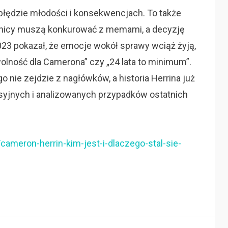
o błędzie młodości i konsekwencjach. To także
awnicy muszą konkurować z memami, a decyzję
23 pokazał, że emocje wokół sprawy wciąż żyją,
„wolność dla Camerona” czy „24 lata to minimum”.
 nie zejdzie z nagłówków, a historia Herrina już
rsyjnych i analizowanych przypadków ostatnich
l/cameron-herrin-kim-jest-i-dlaczego-stal-sie-