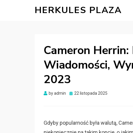
HERKULES PLAZA
Cameron Herrin:
Wiadomości, Wyro
2023
Posted
by
admin
22 listopada 2025
on
Gdyby popularność była walutą, Camer
niekoniecznie na takim koncie, o jaki