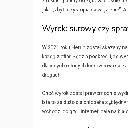
z reklamą pasty do zębów lub kolejn
jako „zbyt przystojna na więzienie”. A
Wyrok: surowy czy spra
W 2021 roku Herrin został skazany na 
każdą z ofiar. Sędzia podkreślił, że wy
dla innych młodych kierowców marząc
drogach.
Choć wyrok został prawomocnie wydan
lata to za dużo dla chłopaka z „błędn
wchodzi do gry… internet, cała na biało