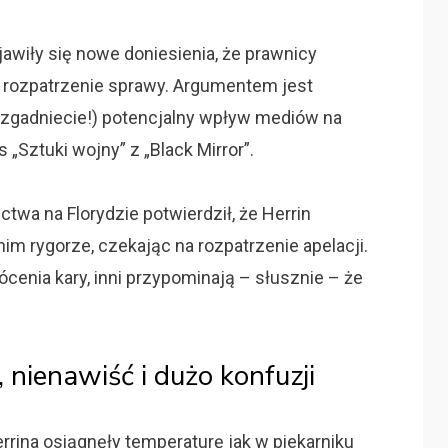
awiły się nowe doniesienia, że prawnicy
 rozpatrzenie sprawy. Argumentem jest
 zgadniecie!) potencjalny wpływ mediów na
 „Sztuki wojny” z „Black Mirror”.
wa na Florydzie potwierdził, że Herrin
im rygorze, czekając na rozpatrzenie apelacji.
ócenia kary, inni przypominają – słusznie – że
, nienawiść i dużo konfuzji
rina osiągnęły temperaturę jak w piekarniku