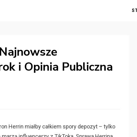
S
 Najnowsze
k i Opinia Publiczna
on Herrin miałby całkiem spory depozyt – tylko
m marzą influencerzy z TikToka. Sprawa Herrina