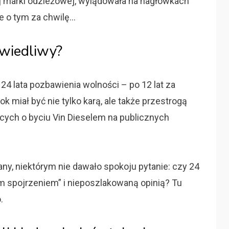
ej marki odzieżowej, wylądowała na nagłówkach
le o tym za chwilę…
wiedliwy?
24 lata pozbawienia wolności – po 12 lat za
rok miał być nie tylko karą, ale także przestrogą
ych o byciu Vin Dieselem na publicznych
y, niektórym nie dawało spokoju pytanie: czy 24
ym spojrzeniem” i nieposzlakowaną opinią? Tu
.