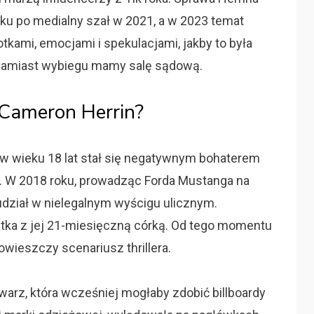
ku po medialny szał w 2021, a w 2023 temat
kami, emocjami i spekulacjami, jakby to była
 zamiast wybiegu mamy salę sądową.
t Cameron Herrin?
y w wieku 18 lat stał się negatywnym bohaterem
 W 2018 roku, prowadząc Forda Mustanga na
ł udział w nielegalnym wyścigu ulicznym.
atka z jej 21-miesięczną córką. Od tego momentu
wieszczy scenariusz thrillera.
twarz, która wcześniej mogłaby zdobić billboardy