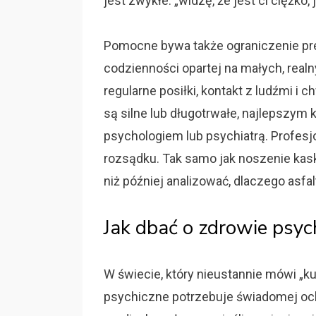
jest zwykłe: „widzę, że jest ci ciężko,
Pomocne bywa także ograniczenie pre
codzienności opartej na małych, realny
regularne posiłki, kontakt z ludźmi i 
są silne lub długotrwałe, najlepszym 
psychologiem lub psychiatrą. Profesjo
rozsądku. Tak samo jak noszenie kask
niż później analizować, dlaczego asfalt 
Jak dbać o zdrowie psyc
W świecie, który nieustannie mówi „ku
psychiczne potrzebuje świadomej och