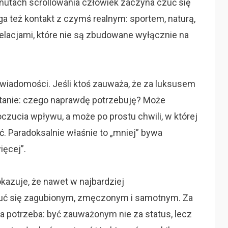
inutach scrollowania człowiek zaczyna czuć się
a też kontakt z czymś realnym: sportem, naturą,
relacjami, które nie są zbudowane wyłącznie na
wiadomości. Jeśli ktoś zauważa, że za luksusem
pytanie: czego naprawdę potrzebuję? Może
ucia wpływu, a może po prostu chwili, w której
. Paradoksalnie właśnie to „mniej” bywa
ięcej”.
kazuje, że nawet w najbardziej
uć się zagubionym, zmęczonym i samotnym. Za
ka potrzeba: być zauważonym nie za status, lecz