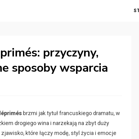
S
primés: przyczyny,
ne sposoby wsparcia
 déprimés
brzmi jak tytuł francuskiego dramatu, w
zkiem drogiego wina i narzekają na zbyt duży
zjawisko, które łączy modę, styl życia i emocje