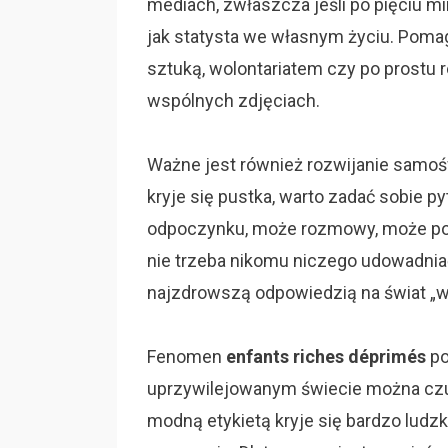
mediach, zwłaszcza jeśli po pięciu m
jak statysta we własnym życiu. Pomag
sztuką, wolontariatem czy po prostu 
wspólnych zdjęciach.
Ważne jest również rozwijanie samoś
kryje się pustka, warto zadać sobie 
odpoczynku, może rozmowy, może pocz
nie trzeba nikomu niczego udowadniać
najzdrowszą odpowiedzią na świat „w
Fenomen
enfants riches déprimés
po
uprzywilejowanym świecie można cz
modną etykietą kryje się bardzo ludz