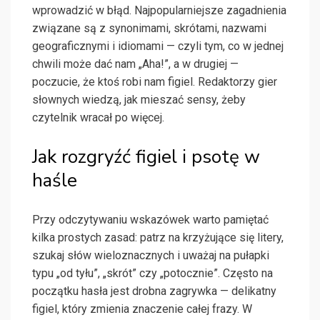
wprowadzić w błąd. Najpopularniejsze zagadnienia
związane są z synonimami, skrótami, nazwami
geograficznymi i idiomami — czyli tym, co w jednej
chwili może dać nam „Aha!”, a w drugiej —
poczucie, że ktoś robi nam figiel. Redaktorzy gier
słownych wiedzą, jak mieszać sensy, żeby
czytelnik wracał po więcej.
Jak rozgryźć figiel i psotę w
haśle
Przy odczytywaniu wskazówek warto pamiętać
kilka prostych zasad: patrz na krzyżujące się litery,
szukaj słów wieloznacznych i uważaj na pułapki
typu „od tyłu”, „skrót” czy „potocznie”. Często na
początku hasła jest drobna zagrywka — delikatny
figiel, który zmienia znaczenie całej frazy. W