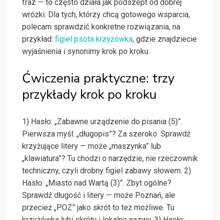
fraz — to często działa jak podszept od dobrej
wróżki. Dla tych, którzy chcą gotowego wsparcia,
polecam sprawdzić konkretne rozwiązania, na
przykład:
figiel psota krzyżówka
, gdzie znajdziecie
wyjaśnienia i synonimy krok po kroku.
Ćwiczenia praktyczne: trzy
przykłady krok po kroku
1) Hasło: „Zabawne urządzenie do pisania (5)”.
Pierwsza myśl: „długopis”? Za szeroko. Sprawdź
krzyżujące litery — może „maszynka” lub
„klawiatura”? Tu chodzi o narzędzie, nie rzeczownik
techniczny, czyli drobny figiel zabawy słowem. 2)
Hasło: „Miasto nad Wartą (3)”. Zbyt ogólne?
Sprawdź długość i litery — może Poznań, ale
przecież „POZ” jako skrót to też możliwe. Tu
krzyżówka lubi skróty i lokalne nazwy. 3) Hasło: