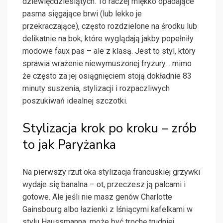
dziewięćdziesiątych. To raczej miękko opadające
pasma sięgające brwi (lub lekko je
przekraczające), często rozdzielone na środku lub
delikatnie na bok, które wyglądają jakby popełniły
modowe faux pas – ale z klasą. Jest to styl, który
sprawia wrażenie niewymuszonej fryzury… mimo
że często za jej osiągnięciem stoją dokładnie 83
minuty suszenia, stylizacji i rozpaczliwych
poszukiwań idealnej szczotki.
Stylizacja krok po kroku – zrób
to jak Paryżanka
Na pierwszy rzut oka stylizacja francuskiej grzywki
wydaje się banalna – ot, przeczesz ją palcami i
gotowe. Ale jeśli nie masz genów Charlotte
Gainsbourg albo łazienki z lśniącymi kafelkami w
stylu Haussmanna, może być trochę trudniej.