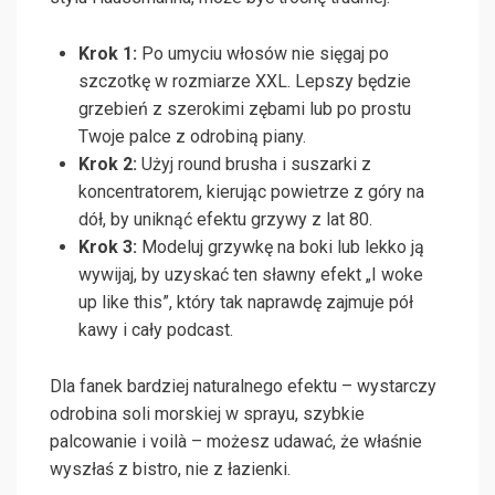
Krok 1:
Po umyciu włosów nie sięgaj po
szczotkę w rozmiarze XXL. Lepszy będzie
grzebień z szerokimi zębami lub po prostu
Twoje palce z odrobiną piany.
Krok 2:
Użyj round brusha i suszarki z
koncentratorem, kierując powietrze z góry na
dół, by uniknąć efektu grzywy z lat 80.
Krok 3:
Modeluj grzywkę na boki lub lekko ją
wywijaj, by uzyskać ten sławny efekt „I woke
up like this”, który tak naprawdę zajmuje pół
kawy i cały podcast.
Dla fanek bardziej naturalnego efektu – wystarczy
odrobina soli morskiej w sprayu, szybkie
palcowanie i voilà – możesz udawać, że właśnie
wyszłaś z bistro, nie z łazienki.