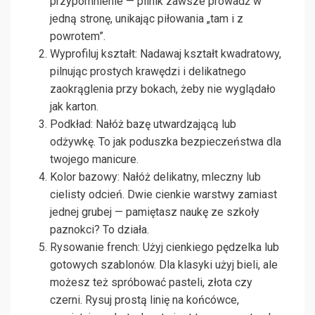
przypomnienie — pilnik zawsze prowadź w
jedną stronę, unikając piłowania „tam i z
powrotem”.
Wyprofiluj kształt: Nadawaj kształt kwadratowy,
pilnując prostych krawędzi i delikatnego
zaokrąglenia przy bokach, żeby nie wyglądało
jak karton.
Podkład: Nałóż bazę utwardzającą lub
odżywkę. To jak poduszka bezpieczeństwa dla
twojego manicure.
Kolor bazowy: Nałóż delikatny, mleczny lub
cielisty odcień. Dwie cienkie warstwy zamiast
jednej grubej — pamiętasz naukę ze szkoły
paznokci? To działa.
Rysowanie french: Użyj cienkiego pędzelka lub
gotowych szablonów. Dla klasyki użyj bieli, ale
możesz też spróbować pasteli, złota czy
czerni. Rysuj prostą linię na końcówce,