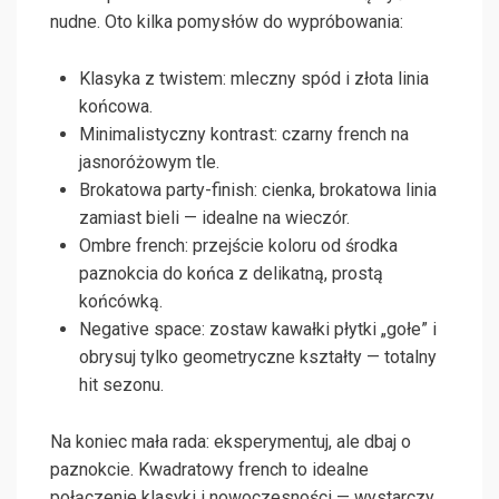
nudne. Oto kilka pomysłów do wypróbowania:
Klasyka z twistem: mleczny spód i złota linia
końcowa.
Minimalistyczny kontrast: czarny french na
jasnoróżowym tle.
Brokatowa party-finish: cienka, brokatowa linia
zamiast bieli — idealne na wieczór.
Ombre french: przejście koloru od środka
paznokcia do końca z delikatną, prostą
końcówką.
Negative space: zostaw kawałki płytki „gołe” i
obrysuj tylko geometryczne kształty — totalny
hit sezonu.
Na koniec mała rada: eksperymentuj, ale dbaj o
paznokcie. Kwadratowy french to idealne
połączenie klasyki i nowoczesności — wystarczy