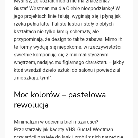
Myślisz, że kształt mebla nie ma znaczenia?
Gustaf Westman ma dla Ciebie niespodziankę! W
jego projektach linie falują, wyginają się i płyną jak
rzeka pełna latte. Faliste lustra i stoły o obłych
kształtach nie tylko łamią schematy, ale
przypominają, że design to także zabawa. Mimo iż
te formy wydają się niepokorne, w rzeczywistości
świetnie komponują się z minimalistycznym
wnętrzem, nadając mu figlarnego charakteru – jakby
ktoś wsadził dzieło sztuki do salonu i powiedział
„mieszkaj z tym!”.
Moc kolorów – pastelowa
rewolucja
Minimalizm w odcieniu bieli i szarości?
Przestarzały jak kasety VHS. Gustaf Westman
przywrócił pastele do łask i zrobił z nich narzędzie