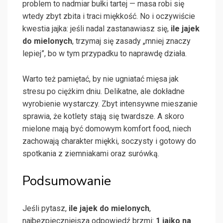
problem to nadmiar bułki tartej — masa robi się
wtedy zbyt zbita i traci miękkość. No i oczywiście
kwestia jajka: jeśli nadal zastanawiasz się,
ile jajek
do mielonych
, trzymaj się zasady „mniej znaczy
lepiej”, bo w tym przypadku to naprawdę działa.
Warto też pamiętać, by nie ugniatać mięsa jak
stresu po ciężkim dniu. Delikatne, ale dokładne
wyrobienie wystarczy. Zbyt intensywne mieszanie
sprawia, że kotlety stają się twardsze. A skoro
mielone mają być domowym komfort food, niech
zachowają charakter miękki, soczysty i gotowy do
spotkania z ziemniakami oraz surówką.
Podsumowanie
Jeśli pytasz,
ile jajek do mielonych
,
najbezpieczniejsza odpowiedź brzmi:
1 jajko na