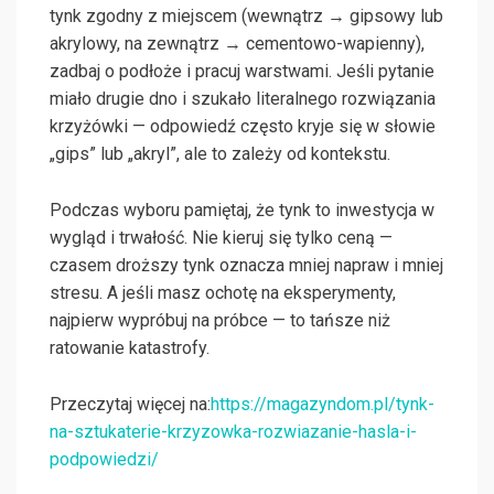
tynk zgodny z miejscem (wewnątrz → gipsowy lub
akrylowy, na zewnątrz → cementowo-wapienny),
zadbaj o podłoże i pracuj warstwami. Jeśli pytanie
miało drugie dno i szukało literalnego rozwiązania
krzyżówki — odpowiedź często kryje się w słowie
„gips” lub „akryl”, ale to zależy od kontekstu.
Podczas wyboru pamiętaj, że tynk to inwestycja w
wygląd i trwałość. Nie kieruj się tylko ceną —
czasem droższy tynk oznacza mniej napraw i mniej
stresu. A jeśli masz ochotę na eksperymenty,
najpierw wypróbuj na próbce — to tańsze niż
ratowanie katastrofy.
Przeczytaj więcej na:
https://magazyndom.pl/tynk-
na-sztukaterie-krzyzowka-rozwiazanie-hasla-i-
podpowiedzi/