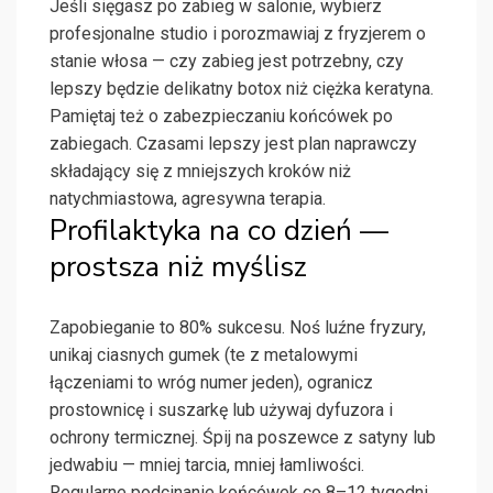
Jeśli sięgasz po zabieg w salonie, wybierz
profesjonalne studio i porozmawiaj z fryzjerem o
stanie włosa — czy zabieg jest potrzebny, czy
lepszy będzie delikatny botox niż ciężka keratyna.
Pamiętaj też o zabezpieczaniu końcówek po
zabiegach. Czasami lepszy jest plan naprawczy
składający się z mniejszych kroków niż
natychmiastowa, agresywna terapia.
Profilaktyka na co dzień —
prostsza niż myślisz
Zapobieganie to 80% sukcesu. Noś luźne fryzury,
unikaj ciasnych gumek (te z metalowymi
łączeniami to wróg numer jeden), ogranicz
prostownicę i suszarkę lub używaj dyfuzora i
ochrony termicznej. Śpij na poszewce z satyny lub
jedwabiu — mniej tarcia, mniej łamliwości.
Regularne podcinanie końcówek co 8–12 tygodni