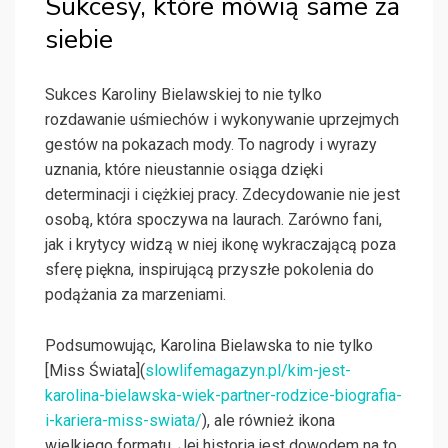
Sukcesy, które mówią same za
siebie
Sukces Karoliny Bielawskiej to nie tylko
rozdawanie uśmiechów i wykonywanie uprzejmych
gestów na pokazach mody. To nagrody i wyrazy
uznania, które nieustannie osiąga dzięki
determinacji i ciężkiej pracy. Zdecydowanie nie jest
osobą, która spoczywa na laurach. Zarówno fani,
jak i krytycy widzą w niej ikonę wykraczającą poza
sferę piękna, inspirującą przyszłe pokolenia do
podążania za marzeniami.
Podsumowując, Karolina Bielawska to nie tylko
[Miss Świata](
slowlifemagazyn.pl/kim-jest-
karolina-bielawska-wiek-partner-rodzice-biografia-
i-kariera-miss-swiata/
), ale również ikona
wielkiego formatu. Jej historia jest dowodem na to,