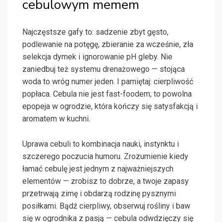
cebulowym memem
Najczęstsze gafy to: sadzenie zbyt gęsto,
podlewanie na potęgę, zbieranie za wcześnie, zła
selekcja dymek i ignorowanie pH gleby. Nie
zaniedbuj też systemu drenażowego — stojąca
woda to wróg numer jeden. I pamiętaj: cierpliwość
popłaca. Cebula nie jest fast-foodem; to powolna
epopeja w ogrodzie, która kończy się satysfakcją i
aromatem w kuchni.
Uprawa cebuli to kombinacja nauki, instynktu i
szczerego poczucia humoru. Zrozumienie kiedy
łamać cebulę jest jednym z najważniejszych
elementów — zrobisz to dobrze, a twoje zapasy
przetrwają zimę i obdarzą rodzinę pysznymi
posiłkami. Bądź cierpliwy, obserwuj rośliny i baw
się w ogrodnika z pasją — cebula odwdzięczy się