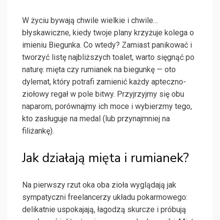
W życiu bywają chwile wielkie i chwile…
błyskawiczne, kiedy twoje plany krzyżuje kolega o
imieniu Biegunka. Co wtedy? Zamiast panikować i
tworzyć listę najbliższych toalet, warto sięgnąć po
naturę: mięta czy rumianek na biegunkę — oto
dylemat, który potrafi zamienić każdy apteczno-
ziołowy regał w pole bitwy. Przyjrzyjmy się obu
naparom, porównajmy ich moce i wybierzmy tego,
kto zasługuje na medal (lub przynajmniej na
filiżankę).
Jak działają mięta i rumianek?
Na pierwszy rzut oka oba zioła wyglądają jak
sympatyczni freelancerzy układu pokarmowego:
delikatnie uspokajają, łagodzą skurcze i próbują