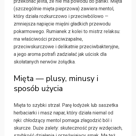
przekonać jelita, że nie ma powodu do paniki. Mięta
(szczególnie mięta pieprzowa) zawiera mentol,
który działa rozkurczowo i przeciwbólowo —
zmniejsza napięcie mięśni gładkich przewodu
pokarmowego. Rumianek z kolei to mistrz relaksu:
ma właściwości przeciwzapalne,
przeciwskurczowe i delikatnie przeciwbakteryjne,
a jego aroma potrafi zadziałać jak uścisk dla
skołatanych nerwów żołądka.
Mięta — plusy, minusy i
sposób użycia
Mięta to szybki strzał. Parę łodyżek lub saszetka
herbaciarki i masz napar, który działa niemal od
ręki: chłodzący mentol pomaga złagodzić ból i
skurcze. Duże zalety: skuteczność przy wzdęciach,
szybkość działania i orzeźwiający smak. Ma też