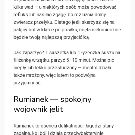
kilka wad — u niektórych osób może powodować
refluks lub nasilać zgagę, bo rozluźnia dolny
zwieracz przełyku. Dlatego jeśli skarżysz się na
palący ból w klatce po posiłku, mięta niekoniecznie
będzie twoją najlepszą przyjaciółką.
Jak zaparzyć? 1 saszetka lub 1 łyżeczka suszu na
filiżankę wrzątku, parzyć 5–10 minut. Można pić
ciepły lub lekko przestudzony — mentol działa
także mrożony, więc latem to podwójna
przyjemność.
Rumianek — spokojny
wojownik jelit
Rumianek to esencja delikatności: łagodzi stany
zapalne, koi ból i działa przeciwbakteryjnie.