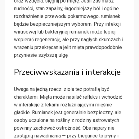
oraz wzdęcia, sięgnij po miętę. Jeśli zaś masz
nudności, stan zapalny, łagodniejszy ból i ogólne
rozdrażnienie przewodu pokarmowego, rumianek
będzie bezpieczniejszym wyborem. Przy infekcji
wirusowej lub bakteryjnej rumianek może lepiej
wspierać regenerację, ale przy nagłych skurczach i
wrażeniu przekręcania jelit mięta prawdopodobnie
przyniesie szybszą ulgę.
Przeciwwskazania i interakcje
Uwaga na jedną rzecz: zioła też potrafią być
charakterni. Mięta może nasilać refluks i wchodzić
w interakcje z lekami rozluźniającymi mięśnie
gładkie. Rumianek jest generalnie bezpieczny, ale
osoby uczulone na rośliny z rodziny astrowatych
powinny zachować ostrożność. Oba napary nie
zastąpią nawadniania — przy biegunce to płyny i