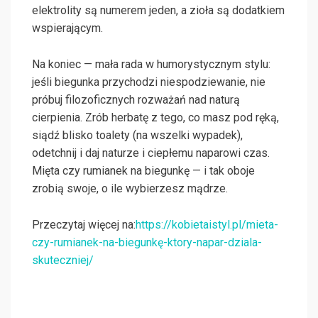
elektrolity są numerem jeden, a zioła są dodatkiem
wspierającym.
Na koniec — mała rada w humorystycznym stylu:
jeśli biegunka przychodzi niespodziewanie, nie
próbuj filozoficznych rozważań nad naturą
cierpienia. Zrób herbatę z tego, co masz pod ręką,
siądź blisko toalety (na wszelki wypadek),
odetchnij i daj naturze i ciepłemu naparowi czas.
Mięta czy rumianek na biegunkę — i tak oboje
zrobią swoje, o ile wybierzesz mądrze.
Przeczytaj więcej na:
https://kobietaistyl.pl/mieta-
czy-rumianek-na-biegunkę-ktory-napar-dziala-
skuteczniej/