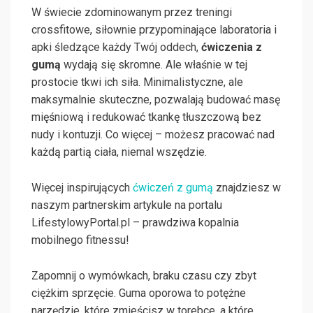
W świecie zdominowanym przez treningi
crossfitowe, siłownie przypominające laboratoria i
apki śledzące każdy Twój oddech,
ćwiczenia z
gumą
wydają się skromne. Ale właśnie w tej
prostocie tkwi ich siła. Minimalistyczne, ale
maksymalnie skuteczne, pozwalają budować masę
mięśniową i redukować tkankę tłuszczową bez
nudy i kontuzji. Co więcej – możesz pracować nad
każdą partią ciała, niemal wszędzie.
Więcej inspirujących
ćwiczeń z gumą
znajdziesz w
naszym partnerskim artykule na portalu
LifestylowyPortal.pl – prawdziwa kopalnia
mobilnego fitnessu!
Zapomnij o wymówkach, braku czasu czy zbyt
ciężkim sprzęcie. Guma oporowa to potężne
narzędzie, które zmieścisz w torebce, a które