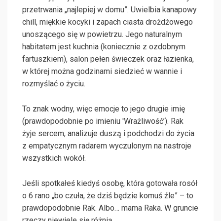
przetrwania „najlepiej w domu”. Uwielbia kanapowy
chill, miękkie kocyki i zapach ciasta drożdżowego
unoszącego się w powietrzu. Jego naturalnym
habitatem jest kuchnia (koniecznie z ozdobnym
fartuszkiem), salon pełen świeczek oraz łazienka,
w której można godzinami siedzieć w wannie i
rozmyślać o życiu.
To znak wodny, więc emocje to jego drugie imię
(prawdopodobnie po imieniu 'Wrażliwość’). Rak
żyje sercem, analizuje duszą i podchodzi do życia
z empatycznym radarem wyczulonym na nastroje
wszystkich wokół.
Jeśli spotkałeś kiedyś osobę, która gotowała rosół
o 6 rano „bo czuła, że dziś będzie komuś źle” – to
prawdopodobnie Rak. Albo… mama Raka. W gruncie
rzeczy niewiele się różnią.