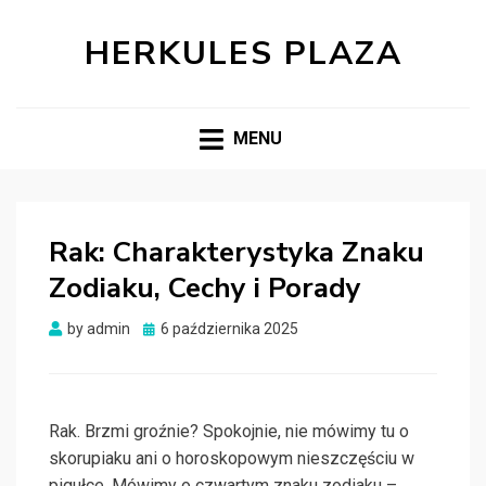
HERKULES PLAZA
MENU
Rak: Charakterystyka Znaku
Zodiaku, Cechy i Porady
Posted
by
admin
6 października 2025
on
Rak. Brzmi groźnie? Spokojnie, nie mówimy tu o
skorupiaku ani o horoskopowym nieszczęściu w
pigułce. Mówimy o czwartym znaku zodiaku –