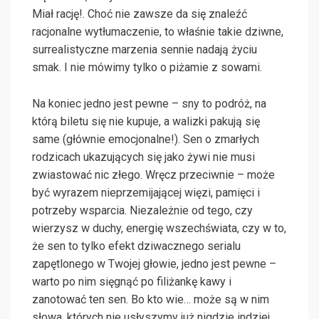
Miał rację!. Choć nie zawsze da się znaleźć
racjonalne wytłumaczenie, to właśnie takie dziwne,
surrealistyczne marzenia sennie nadają życiu
smak. I nie mówimy tylko o piżamie z sowami.
Na koniec jedno jest pewne – sny to podróż, na
którą biletu się nie kupuje, a walizki pakują się
same (głównie emocjonalne!). Sen o zmarłych
rodzicach ukazujących się jako żywi nie musi
zwiastować nic złego. Wręcz przeciwnie – może
być wyrazem nieprzemijającej więzi, pamięci i
potrzeby wsparcia. Niezależnie od tego, czy
wierzysz w duchy, energię wszechświata, czy w to,
że sen to tylko efekt dziwacznego serialu
zapętlonego w Twojej głowie, jedno jest pewne –
warto po nim sięgnąć po filiżankę kawy i
zanotować ten sen. Bo kto wie… może są w nim
słowa, których nie usłyszymy już nigdzie indziej.