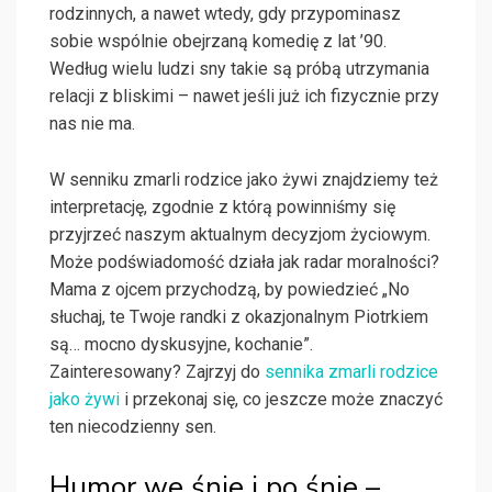
rodzinnych, a nawet wtedy, gdy przypominasz
sobie wspólnie obejrzaną komedię z lat ’90.
Według wielu ludzi sny takie są próbą utrzymania
relacji z bliskimi – nawet jeśli już ich fizycznie przy
nas nie ma.
W senniku zmarli rodzice jako żywi znajdziemy też
interpretację, zgodnie z którą powinniśmy się
przyjrzeć naszym aktualnym decyzjom życiowym.
Może podświadomość działa jak radar moralności?
Mama z ojcem przychodzą, by powiedzieć „No
słuchaj, te Twoje randki z okazjonalnym Piotrkiem
są… mocno dyskusyjne, kochanie”.
Zainteresowany? Zajrzyj do
sennika zmarli rodzice
jako żywi
i przekonaj się, co jeszcze może znaczyć
ten niecodzienny sen.
Humor we śnie i po śnie –