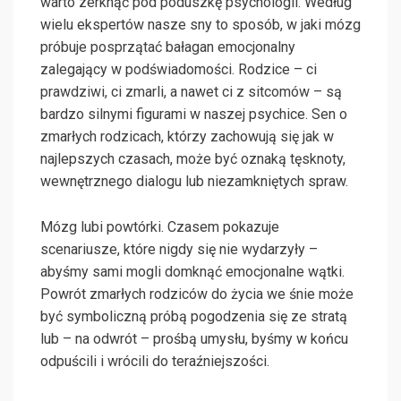
warto zerknąć pod poduszkę psychologii. Według
wielu ekspertów nasze sny to sposób, w jaki mózg
próbuje posprzątać bałagan emocjonalny
zalegający w podświadomości. Rodzice – ci
prawdziwi, ci zmarli, a nawet ci z sitcomów – są
bardzo silnymi figurami w naszej psychice. Sen o
zmarłych rodzicach, którzy zachowują się jak w
najlepszych czasach, może być oznaką tęsknoty,
wewnętrznego dialogu lub niezamkniętych spraw.
Mózg lubi powtórki. Czasem pokazuje
scenariusze, które nigdy się nie wydarzyły –
abyśmy sami mogli domknąć emocjonalne wątki.
Powrót zmarłych rodziców do życia we śnie może
być symboliczną próbą pogodzenia się ze stratą
lub – na odwrót – prośbą umysłu, byśmy w końcu
odpuścili i wrócili do teraźniejszości.