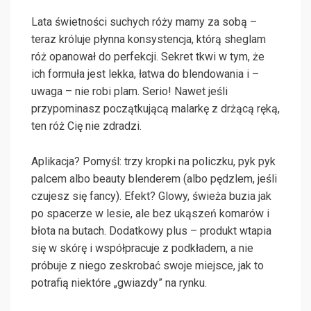
Lata świetności suchych róży mamy za sobą –
teraz króluje płynna konsystencja, którą sheglam
róż opanował do perfekcji. Sekret tkwi w tym, że
ich formuła jest lekka, łatwa do blendowania i –
uwaga – nie robi plam. Serio! Nawet jeśli
przypominasz początkującą malarkę z drżącą ręką,
ten róż Cię nie zdradzi.
Aplikacja? Pomyśl: trzy kropki na policzku, pyk pyk
palcem albo beauty blenderem (albo pędzlem, jeśli
czujesz się fancy). Efekt? Glowy, świeża buzia jak
po spacerze w lesie, ale bez ukąszeń komarów i
błota na butach. Dodatkowy plus – produkt wtapia
się w skórę i współpracuje z podkładem, a nie
próbuje z niego zeskrobać swoje miejsce, jak to
potrafią niektóre „gwiazdy” na rynku.