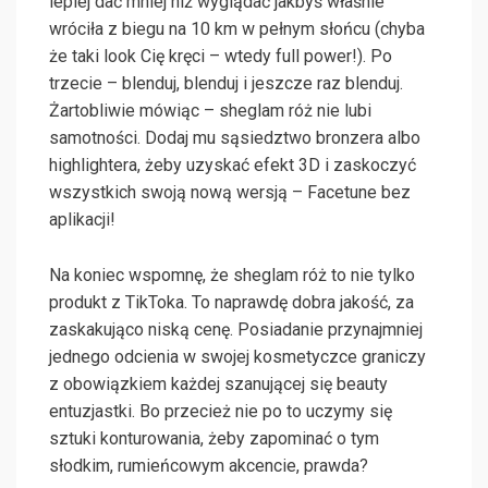
lepiej dać mniej niż wyglądać jakbyś właśnie
wróciła z biegu na 10 km w pełnym słońcu (chyba
że taki look Cię kręci – wtedy full power!). Po
trzecie – blenduj, blenduj i jeszcze raz blenduj.
Żartobliwie mówiąc – sheglam róż nie lubi
samotności. Dodaj mu sąsiedztwo bronzera albo
highlightera, żeby uzyskać efekt 3D i zaskoczyć
wszystkich swoją nową wersją – Facetune bez
aplikacji!
Na koniec wspomnę, że sheglam róż to nie tylko
produkt z TikToka. To naprawdę dobra jakość, za
zaskakująco niską cenę. Posiadanie przynajmniej
jednego odcienia w swojej kosmetyczce graniczy
z obowiązkiem każdej szanującej się beauty
entuzjastki. Bo przecież nie po to uczymy się
sztuki konturowania, żeby zapominać o tym
słodkim, rumieńcowym akcencie, prawda?