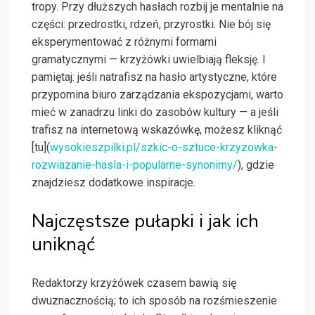
tropy. Przy dłuższych hasłach rozbij je mentalnie na
części: przedrostki, rdzeń, przyrostki. Nie bój się
eksperymentować z różnymi formami
gramatycznymi — krzyżówki uwielbiają fleksję. I
pamiętaj: jeśli natrafisz na hasło artystyczne, które
przypomina biuro zarządzania ekspozycjami, warto
mieć w zanadrzu linki do zasobów kultury — a jeśli
trafisz na internetową wskazówkę, możesz kliknąć
[tu](
wysokieszpilki.pl/szkic-o-sztuce-krzyzowka-
rozwiazanie-hasla-i-popularne-synonimy/
), gdzie
znajdziesz dodatkowe inspiracje.
Najczęstsze pułapki i jak ich
uniknąć
Redaktorzy krzyżówek czasem bawią się
dwuznacznością; to ich sposób na rozśmieszenie