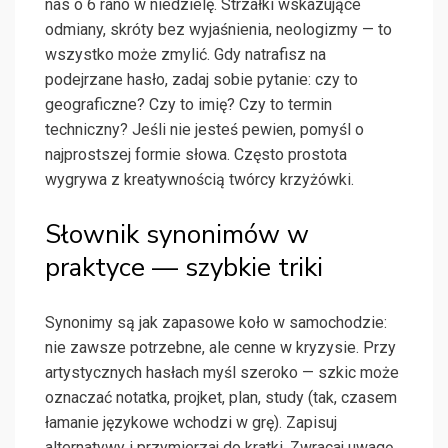
nas o 6 rano w niedzielę. Strzałki wskazujące
odmiany, skróty bez wyjaśnienia, neologizmy — to
wszystko może zmylić. Gdy natrafisz na
podejrzane hasło, zadaj sobie pytanie: czy to
geograficzne? Czy to imię? Czy to termin
techniczny? Jeśli nie jesteś pewien, pomyśl o
najprostszej formie słowa. Często prostota
wygrywa z kreatywnością twórcy krzyżówki.
Słownik synonimów w
praktyce — szybkie triki
Synonimy są jak zapasowe koło w samochodzie:
nie zawsze potrzebne, ale cenne w kryzysie. Przy
artystycznych hasłach myśl szeroko — szkic może
oznaczać notatka, projket, plan, study (tak, czasem
łamanie językowe wchodzi w grę). Zapisuj
alternatywy i przymierzaj do kratki. Zwracaj uwagę