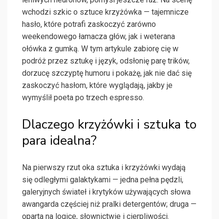
wchodzi szkic o sztuce krzyżówka — tajemnicze
hasło, które potrafi zaskoczyć zarówno
weekendowego łamacza głów, jak i weterana
ołówka z gumką. W tym artykule zabiorę cię w
podróż przez sztukę i język, odsłonię parę trików,
dorzucę szczyptę humoru i pokażę, jak nie dać się
zaskoczyć hasłom, które wyglądają, jakby je
wymyślił poeta po trzech espresso.
Dlaczego krzyżówki i sztuka to
para idealna?
Na pierwszy rzut oka sztuka i krzyżówki wydają
się odległymi galaktykami — jedna pełna pędzli,
galeryjnych świateł i krytyków używających słowa
awangarda częściej niż pralki detergentów; druga —
oparta na logice, słownictwie i cierpliwości.