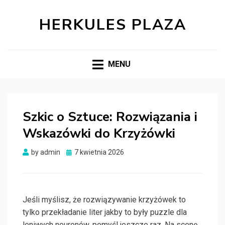
HERKULES PLAZA
MENU
Szkic o Sztuce: Rozwiązania i
Wskazówki do Krzyżówki
Posted
by
admin
7 kwietnia 2026
on
Jeśli myślisz, że rozwiązywanie krzyżówek to
tylko przekładanie liter jakby to były puzzle dla
leniwych neuronów, pomyśl jeszcze raz. Na scenę