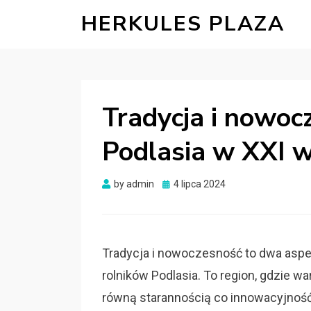
HERKULES PLAZA
Tradycja i nowoc
Podlasia w XXI w
Posted
by
admin
4 lipca 2024
on
Tradycja i nowoczesność to dwa aspek
rolników Podlasia. To region, gdzie wa
równą starannością co innowacyjność 