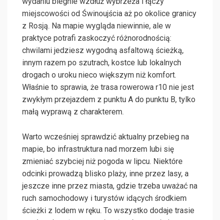
wydaniu biegnie wzdłuż wybrzeża i łączy
miejscowości od Świnoujścia aż po okolice granicy
z Rosją. Na mapie wygląda niewinnie, ale w
praktyce potrafi zaskoczyć różnorodnością:
chwilami jedziesz wygodną asfaltową ścieżką,
innym razem po szutrach, kostce lub lokalnych
drogach o uroku nieco większym niż komfort.
Właśnie to sprawia, że trasa rowerowa r10 nie jest
zwykłym przejazdem z punktu A do punktu B, tylko
małą wyprawą z charakterem.
Warto wcześniej sprawdzić aktualny przebieg na
mapie, bo infrastruktura nad morzem lubi się
zmieniać szybciej niż pogoda w lipcu. Niektóre
odcinki prowadzą blisko plaży, inne przez lasy, a
jeszcze inne przez miasta, gdzie trzeba uważać na
ruch samochodowy i turystów idących środkiem
ścieżki z lodem w ręku. To wszystko dodaje trasie