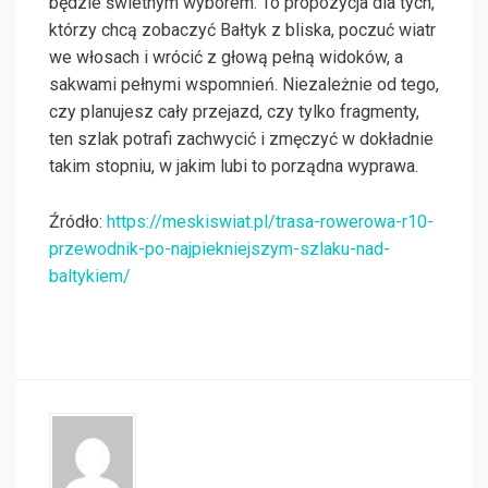
będzie świetnym wyborem. To propozycja dla tych,
którzy chcą zobaczyć Bałtyk z bliska, poczuć wiatr
we włosach i wrócić z głową pełną widoków, a
sakwami pełnymi wspomnień. Niezależnie od tego,
czy planujesz cały przejazd, czy tylko fragmenty,
ten szlak potrafi zachwycić i zmęczyć w dokładnie
takim stopniu, w jakim lubi to porządna wyprawa.
Źródło:
https://meskiswiat.pl/trasa-rowerowa-r10-
przewodnik-po-najpiekniejszym-szlaku-nad-
baltykiem/