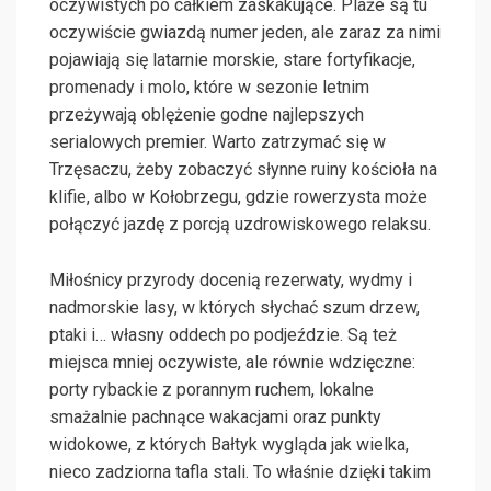
oczywistych po całkiem zaskakujące. Plaże są tu
oczywiście gwiazdą numer jeden, ale zaraz za nimi
pojawiają się latarnie morskie, stare fortyfikacje,
promenady i molo, które w sezonie letnim
przeżywają oblężenie godne najlepszych
serialowych premier. Warto zatrzymać się w
Trzęsaczu, żeby zobaczyć słynne ruiny kościoła na
klifie, albo w Kołobrzegu, gdzie rowerzysta może
połączyć jazdę z porcją uzdrowiskowego relaksu.
Miłośnicy przyrody docenią rezerwaty, wydmy i
nadmorskie lasy, w których słychać szum drzew,
ptaki i… własny oddech po podjeździe. Są też
miejsca mniej oczywiste, ale równie wdzięczne:
porty rybackie z porannym ruchem, lokalne
smażalnie pachnące wakacjami oraz punkty
widokowe, z których Bałtyk wygląda jak wielka,
nieco zadziorna tafla stali. To właśnie dzięki takim