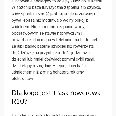
Planowanie noclegów to kolejny klucz do sukcesu.
W sezonie baza turystyczna zapełnia się szybko,
więc spontaniczność jest fajna, ale rezerwacja
bywa lepsza niż modlitwa o wolny pokój z
widokiem. Nie zapomnij o zapasie wody,
podstawowym zestawie naprawczym i
powerbanku, bo mapa w telefonie ma to do siebie,
że lubi zjadać baterię szybciej niż rowerzysta
drożdżówkę na przystanku. Jeśli jedziesz z
dziećmi lub mniej doświadczonymi cyklistami,
dziel etapy rozsądnie — lepiej dojechać z
uśmiechem niż z miną bohatera reklamy
elektrolitów.
Dla kogo jest trasa rowerowa
R10?
To szlak dla tych, którzy lubią długie, widokowe