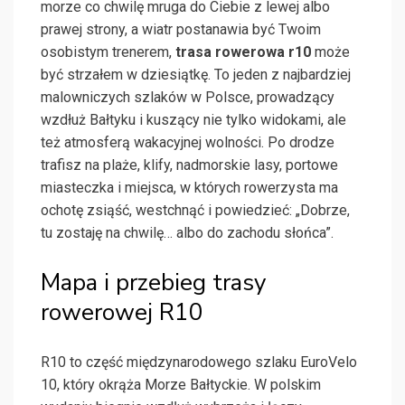
morze co chwilę mruga do Ciebie z lewej albo
prawej strony, a wiatr postanawia być Twoim
osobistym trenerem,
trasa rowerowa r10
może
być strzałem w dziesiątkę. To jeden z najbardziej
malowniczych szlaków w Polsce, prowadzący
wzdłuż Bałtyku i kuszący nie tylko widokami, ale
też atmosferą wakacyjnej wolności. Po drodze
trafisz na plaże, klify, nadmorskie lasy, portowe
miasteczka i miejsca, w których rowerzysta ma
ochotę zsiąść, westchnąć i powiedzieć: „Dobrze,
tu zostaję na chwilę… albo do zachodu słońca”.
Mapa i przebieg trasy
rowerowej R10
R10 to część międzynarodowego szlaku EuroVelo
10, który okrąża Morze Bałtyckie. W polskim