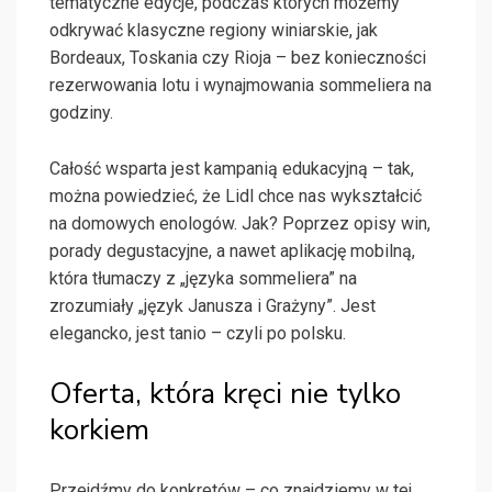
tematyczne edycje, podczas których możemy
odkrywać klasyczne regiony winiarskie, jak
Bordeaux, Toskania czy Rioja – bez konieczności
rezerwowania lotu i wynajmowania sommeliera na
godziny.
Całość wsparta jest kampanią edukacyjną – tak,
można powiedzieć, że Lidl chce nas wykształcić
na domowych enologów. Jak? Poprzez opisy win,
porady degustacyjne, a nawet aplikację mobilną,
która tłumaczy z „języka sommeliera” na
zrozumiały „język Janusza i Grażyny”. Jest
elegancko, jest tanio – czyli po polsku.
Oferta, która kręci nie tylko
korkiem
Przejdźmy do konkretów – co znajdziemy w tej