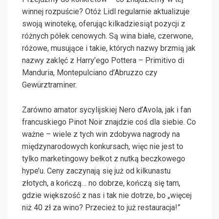
winnej rozpuście? Otóż Lidl regularnie aktualizuje
swoją winotekę, oferując kilkadziesiąt pozycji z
różnych półek cenowych. Są wina białe, czerwone,
różowe, musujące i takie, których nazwy brzmią jak
nazwy zaklęć z Harry’ego Pottera – Primitivo di
Manduria, Montepulciano d’Abruzzo czy
Gewürztraminer.
Zarówno amator sycylijskiej Nero d’Avola, jak i fan
francuskiego Pinot Noir znajdzie coś dla siebie. Co
ważne – wiele z tych win zdobywa nagrody na
międzynarodowych konkursach, więc nie jest to
tylko marketingowy bełkot z nutką beczkowego
hype’u. Ceny zaczynają się już od kilkunastu
złotych, a kończą… no dobrze, kończą się tam,
gdzie większość z nas i tak nie dotrze, bo „więcej
niż 40 zł za wino? Przecież to już restauracja!”