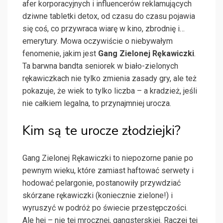
afer korporacyjnych i influencerów reklamujących
dziwne tabletki detox, od czasu do czasu pojawia
się coś, co przywraca wiarę w kino, zbrodnię i…
emerytury. Mowa oczywiście o niebywałym
fenomenie, jakim jest
Gang Zielonej Rękawiczki
.
Ta barwna bandta seniorek w biało-zielonych
rękawiczkach nie tylko zmienia zasady gry, ale też
pokazuje, że wiek to tylko liczba – a kradzież, jeśli
nie całkiem legalna, to przynajmniej urocza.
Kim są te urocze złodziejki?
Gang Zielonej Rękawiczki to niepozorne panie po
pewnym wieku, które zamiast haftować serwety i
hodować pelargonie, postanowiły przywdziać
skórzane rękawiczki (koniecznie zielone!) i
wyruszyć w podróż po świecie przestępczości.
Ale hej – nie tej mrocznej, gangsterskiej. Raczej tej