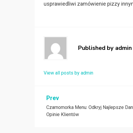
usprawiedliwi zamówienie pizzy inny
Published by
admin
View all posts by admin
Nawigacja
Prev
Czarnomorka Menu: Odkryj Najlepsze Dani
wpisu
Opinie Klientów