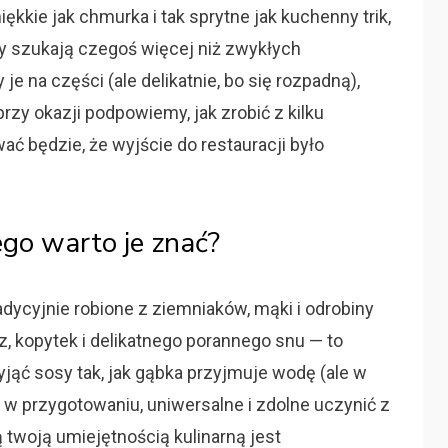
iękkie jak chmurka i tak sprytne jak kuchenny trik,
y szukają czegoś więcej niż zwykłych
e na części (ale delikatnie, bo się rozpadną),
przy okazji podpowiemy, jak zrobić z kilku
ać będzie, że wyjście do restauracji było
ego warto je znać?
adycyjnie robione z ziemniaków, mąki i odrobiny
z, kopytek i delikatnego porannego snu — to
yjąć sosy tak, jak gąbka przyjmuje wodę (ale w
 w przygotowaniu, uniwersalne i zdolne uczynić z
ą twoją umiejętnością kulinarną jest