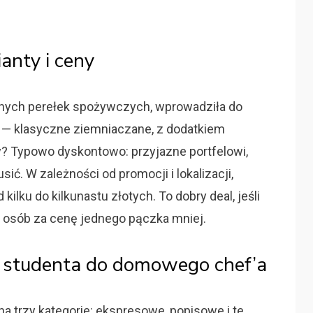
anty i ceny
anych perełek spożywczych, wprowadziła do
i — klasyczne ziemniaczane, z dodatkiem
? Typowo dyskontowo: przyjazne portfelowi,
sić. W zależności od promocji i lokalizacji,
lku do kilkunastu złotych. To dobry deal, jeśli
h osób za cenę jednego pączka mniej.
 studenta do domowego chef’a
a trzy kategorie: ekspresowe, popisowe i te,