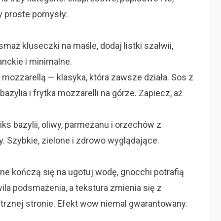
zy proste pomysły:
aż kluseczki na maśle, dodaj listki szałwii,
nckie i minimalne.
ozzarellą — klasyka, która zawsze działa. Sos z
zylia i frytka mozzarelli na górze. Zapiecz, aż
ks bazylii, oliwy, parmezanu i orzechów z
y. Szybkie, zielone i zdrowo wyglądające.
rne kończą się na ugotuj wodę, gnocchi potrafią
a podsmażenia, a tekstura zmienia się z
trznej stronie. Efekt wow niemal gwarantowany.