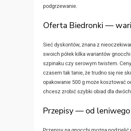
podgrzewanie.
Oferta Biedronki — wari
Sieć dyskontów, znana z nieoczekiw
swoich półek kilka wariantów gnocch
szpinaku czy serowym twistem. Ceny
czasem tak tanie, że trudno się nie sku
opakowanie 500 g może kosztować od ki
chcesz zrobić szybki obiad dla dwóc
Przepisy — od leniwego
Przepisy na gnocchi można podzielić n