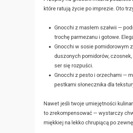
które ratują życie po imprezie. Oto tr
Gnocchi z masłem szałwii — podsm
trochę parmezanu i gotowe. Elega
Gnocchi w sosie pomidorowym z m
duszonych pomidorów, czosnek, ba
ser się rozpuści.
Gnocchi z pesto i orzechami — mi
pestkami słonecznika dla tekstur
Nawet jeśli twoje umiejętności kulina
to zrekompensować — wystarczy chwil
miękkiej na lekko chrupiącą po zewnę