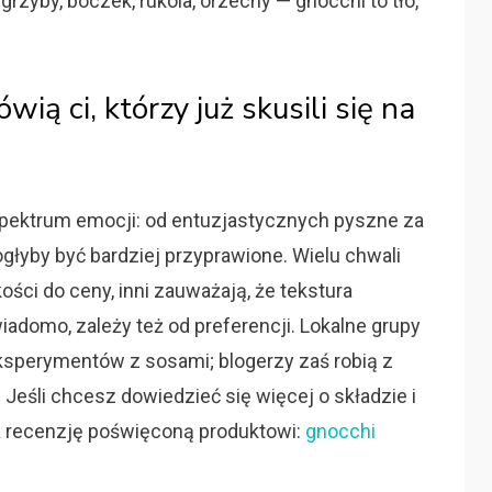
grzyby, boczek, rukola, orzechy — gnocchi to tło,
ią ci, którzy już skusili się na
spektrum emocji: od entuzjastycznych pyszne za
głyby być bardziej przyprawione. Wielu chwali
ości do ceny, inni zauważają, że tekstura
iadomo, zależy też od preferencji. Lokalne grupy
eksperymentów z sosami; blogerzy zaś robią z
Jeśli chcesz dowiedzieć się więcej o składzie i
a recenzję poświęconą produktowi:
gnocchi