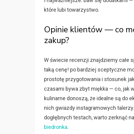
I najważniejsze: baw się dodatkami — 
które lubi towarzystwo.
Opinie klientów — co mów
zakup?
W świecie recenzji znajdziemy całe 
taką cenę! po bardziej sceptyczne mo
prostotę przygotowania i stosunek jak
czasami bywa zbyt miękka — co, jak w
kulinarne donoszą, że idealne są do 
nich gwiazdy instagramowych talerzy. 
dogłębnych testach, warto zerknąć n
biedronka
.