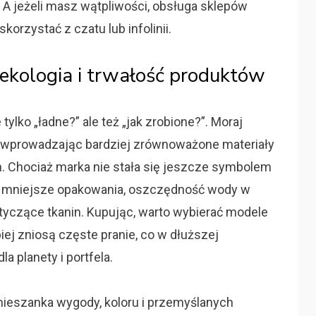
u. A jeżeli masz wątpliwości, obsługa sklepów
korzystać z czatu lub infolinii.
kologia i trwałość produktów
ylko „ładne?” ale też „jak zrobione?”. Moraj
, wprowadzając bardziej zrównoważone materiały
ch. Chociaż marka nie stała się jeszcze symbolem
e: mniejsze opakowania, oszczędność wody w
otyczące tkanin. Kupując, warto wybierać modele
piej zniosą częste pranie, co w dłuższej
a planety i portfela.
ieszanka wygody, koloru i przemyślanych