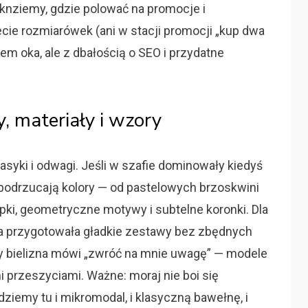
rknziemy, gdzie polować na promocje i
ecie rozmiarówek (ani w stacji promocji „kup dwa
iem oka, ale z dbałością o SEO i przydatne
, materiały i wzory
asyki i odwagi. Jeśli w szafie dominowały kiedyś
 podrzucają kolory — od pastelowych brzoskwini
pki, geometryczne motywy i subtelne koronki. Dla
a przygotowała gładkie zestawy bez zbędnych
gdy bielizna mówi „zwróć na mnie uwagę” — modele
 przeszyciami. Ważne: moraj nie boi się
ziemy tu i mikromodal, i klasyczną bawełnę, i