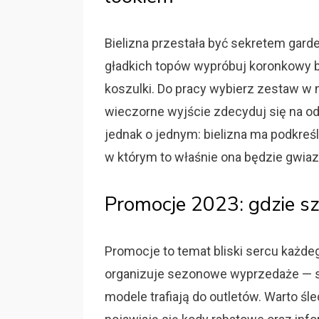
Bielizna przestała być sekretem gard
gładkich topów wypróbuj koronkowy bi
koszulki. Do pracy wybierz zestaw w ne
wieczorne wyjście zdecyduj się na o
jednak o jednym: bielizna ma podkreś
w którym to właśnie ona będzie gwia
Promocje 2023: gdzie sz
Promocje to temat bliski sercu każd
organizuje sezonowe wyprzedaże — sz
modele trafiają do outletów. Warto śle