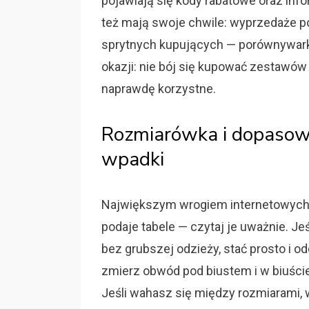
pojawiają się kody rabatowe oraz inf
też mają swoje chwile: wyprzedaże p
sprytnych kupujących — porównywarki 
okazji: nie bój się kupować zestawów
naprawdę korzystne.
Rozmiarówka i dopasowa
wpadki
Największym wrogiem internetowych 
podaje tabele — czytaj je uważnie. Je
bez grubszej odzieży, stać prosto i od
zmierz obwód pod biustem i w biuście 
Jeśli wahasz się między rozmiarami, 