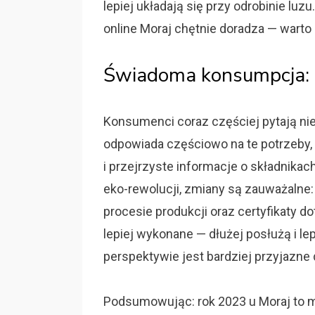
lepiej układają się przy odrobinie luz
online Moraj chętnie doradza — warto s
Świadoma konsumpcja: e
Konsumenci coraz częściej pytają nie t
odpowiada częściowo na te potrzeby
i przejrzyste informacje o składnika
eko-rewolucji, zmiany są zauważaln
procesie produkcji oraz certyfikaty d
lepiej wykonane — dłużej posłużą i le
perspektywie jest bardziej przyjazne dl
Podsumowując: rok 2023 u Moraj to m