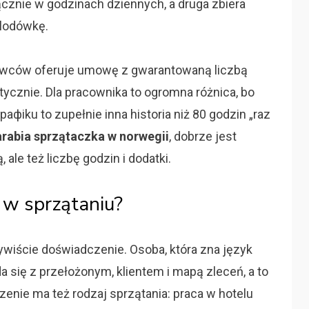
łącznie w godzinach dziennych, a druga zbiera
 lodówkę.
dawców oferuje umowę z gwarantowaną liczbą
astycznie. Dla pracownika to ogromna różnica, bo
афiku to zupełnie inna historia niż 80 godzin „raz
zarabia sprzątaczka w norwegii
, dobrze jest
ale też liczbę godzin i dodatki.
 w sprzątaniu?
wiście doświadczenie. Osoba, która zna język
da się z przełożonym, klientem i mapą zleceń, a to
enie ma też rodzaj sprzątania: praca w hotelu