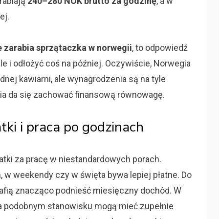
rabiają
240–280 NOK brutto za godzinę
, a w
ej.
le zarabia sprzątaczka w norwegii
, to odpowiedź
, ale i odłożyć coś na później. Oczywiście, Norwegia
dnej kawiarni, ale wynagrodzenia są na tyle
cia da się zachować finansową równowagę.
ki i praca po godzinach
tki za pracę w niestandardowych porach.
 w weekendy czy w święta bywa lepiej płatne. Do
rafią znacząco podnieść miesięczny dochód. W
 na podobnym stanowisku mogą mieć zupełnie