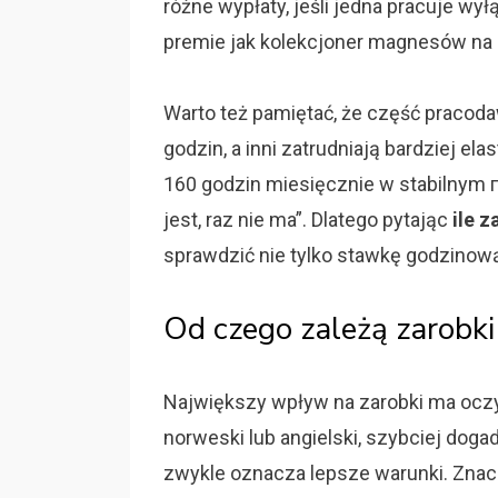
różne wypłaty, jeśli jedna pracuje wy
premie jak kolekcjoner magnesów na
Warto też pamiętać, że część praco
godzin, a inni zatrudniają bardziej el
160 godzin miesięcznie w stabilnym гр
jest, raz nie ma”. Dlatego pytając
ile 
sprawdzić nie tylko stawkę godzinową, 
Od czego zależą zarobki
Największy wpływ na zarobki ma oczy
norweski lub angielski, szybciej doga
zwykle oznacza lepsze warunki. Znacz