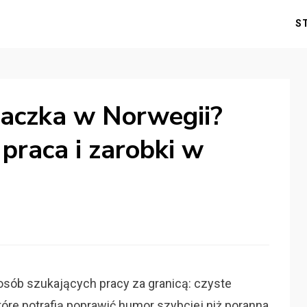
S
ątaczka w Norwegii?
praca i zarobki w
 osób szukających pracy za granicą: czyste
które potrafią poprawić humor szybciej niż poranna