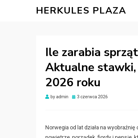
HERKULES PLAZA
Ile zarabia sprz
Aktualne stawki, 
2026 roku
Posted
by
admin
3 czerwca 2026
on
Norwegia od lat działa na wyobraźnię
powietrze, porządek, fiordy i pensje, 