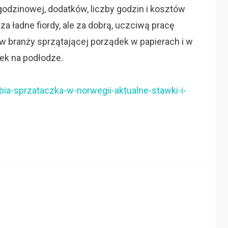
 godzinowej, dodatków, liczby godzin i kosztów
za ładne fiordy, ale za dobrą, uczciwą pracę
 w branży sprzątającej porządek w papierach i w
ek na podłodze.
abia-sprzataczka-w-norwegii-aktualne-stawki-i-