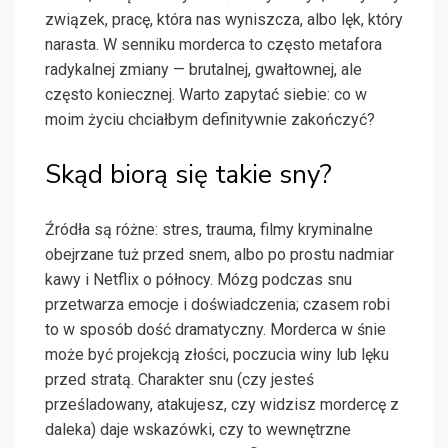
związek, pracę, która nas wyniszcza, albo lęk, który
narasta. W senniku morderca to często metafora
radykalnej zmiany — brutalnej, gwałtownej, ale
często koniecznej. Warto zapytać siebie: co w
moim życiu chciałbym definitywnie zakończyć?
Skąd biorą się takie sny?
Źródła są różne: stres, trauma, filmy kryminalne
obejrzane tuż przed snem, albo po prostu nadmiar
kawy i Netflix o północy. Mózg podczas snu
przetwarza emocje i doświadczenia; czasem robi
to w sposób dość dramatyczny. Morderca w śnie
może być projekcją złości, poczucia winy lub lęku
przed stratą. Charakter snu (czy jesteś
prześladowany, atakujesz, czy widzisz mordercę z
daleka) daje wskazówki, czy to wewnętrzne