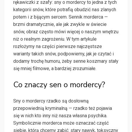
rękawiczki z szafy: sny o mordercy to jedna z tych
kategorii snów, które potrafią obudzić nas zlanych
potem i z bijącym sercem. Sennik morderca —
brzmi dramatycznie, ale jak zwykle w świecie
snów, obraz często mówi więcej o naszym wnętrzu
niż o realnym zagrożeniu. W tym artykule
rozłożymy na części pierwsze najczęstsze
warianty takich snów, podpowiemy, jak je czytać i
dodamy trochę humoru, żeby senne koszmary stały
się mniej filmowe, a bardziej zrozumiałe.
Co znaczy sen o mordercy?
Sny o mordercy rzadko są dosłowną
przepowiednią kryminalną — rzadko też pojawia
się w nich kto inny niż nasza własna psychika.
Symbolicznie morderca może oznaczać część
siebie, którą chcemy zabić: stary nawyk, toksyczny