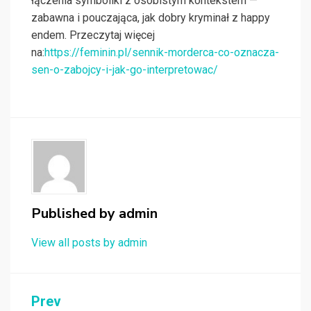
łączenia symboliki z osobistym kontekstem —
zabawna i pouczająca, jak dobry kryminał z happy
endem. Przeczytaj więcej
na:
https://feminin.pl/sennik-morderca-co-oznacza-
sen-o-zabojcy-i-jak-go-interpretowac/
Published by
admin
View all posts by admin
Nawigacja
Prev