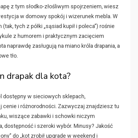
anapę z tym słodko-złośliwym spojrzeniem, wiesz
inwestycja w domowy spokój i wizerunek mebla. W
tak, tych z półki „sąsiad kupił i poleca”) rośnie
rtykule z humorem i praktycznym zacięciem
ota naprawdę zasługują na miano króla drapania, a
owe tło.
n drapak dla kota?
el dostępny w sieciowych sklepach,
 cenie i różnorodności. Zazwyczaj znajdziesz tu
ynku, wiszące zabawki i schowki niczym
, dostępność i szeroki wybór. Minusy? Jakość
ny” do „kot zrobił upgrade w weekend i