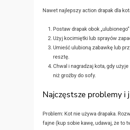
Nawet najlepszy action drapak dla kota
Postaw drapak obok „ulubionego” k
Użyj kocimiętki lub sprayów zap
Umieść ulubioną zabawkę lub pr
resztę.
Chwal i nagradzaj kota, gdy użyj
niż groźby do sofy.
Najczęstsze problemy i j
Problem: Kot nie używa drapaka. Rozwi
fajne (kup sobie kawę, udawaj, że to 