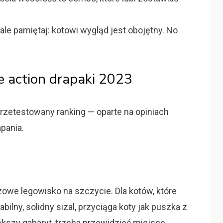
ale pamiętaj: kotowi wygląd jest obojętny. No
e action drapaki 2023
przetestowany ranking — oparte na opiniach
apania.
szowe legowisko na szczycie. Dla kotów, które
bilny, solidny sizal, przyciąga koty jak puszka z
kszy gabaryt, trzeba przewidzieć miejsce.