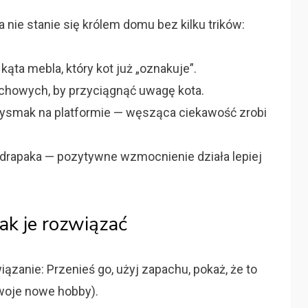
 nie stanie się królem domu bez kilku trików:
ąta mebla, który kot już „oznakuje”.
achowych, by przyciągnąć uwagę kota.
zysmak na platformie — węsząca ciekawość zrobi
e drapaka — pozytywne wzmocnienie działa lepiej
ak je rozwiązać
ązanie: Przenieś go, użyj zapachu, pokaż, że to
twoje nowe hobby).