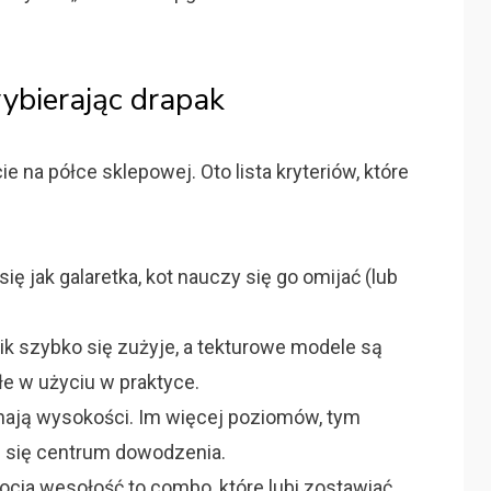
bierając drapak
ie na półce sklepowej. Oto lista kryteriów, które
się jak galaretka, kot nauczy się go omijać (lub
nik szybko się zużyje, a tekturowe modele są
łe w użyciu w praktyce.
hają wysokości. Im więcej poziomów, tym
e się centrum dowodzenia.
ocia wesołość to combo, które lubi zostawiać