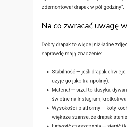
zdemontował drapak w pół godziny”.
Na co zwracać uwagę wy
Dobry drapak to więcej niż ładne zdjęc
naprawdę mają znaczenie:
Stabilność — jeśli drapak chwieje 
użyje go jako trampoliny).
Materiał — sizal to klasyka, dywa
świetne na Instagram, krótkotrwa
Wysokość i platformy — koty koc
większe szanse, że drapak stani
Łatwość czyszczenia — sierść i k