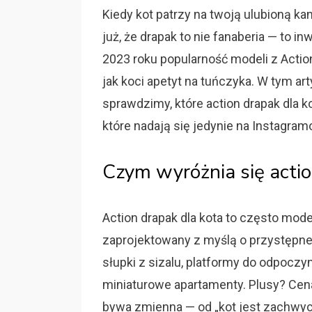
Kiedy kot patrzy na twoją ulubioną k
już, że drapak to nie fanaberia — to 
2023 roku popularność modeli z Action (
jak koci apetyt na tuńczyka. W tym a
sprawdzimy, które action drapak dla k
które nadają się jedynie na Instagram
Czym wyróżnia się actio
Action drapak dla kota to często mod
zaprojektowany z myślą o przystępnej
słupki z sizalu, platformy do odpocz
miniaturowe apartamenty. Plusy? Cena
bywa zmienna — od „kot jest zachwyco