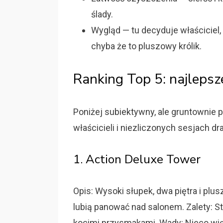
ślady.
Wygląd — tu decyduje właściciel, 
chyba że to pluszowy królik.
Ranking Top 5: najlepsz
Poniżej subiektywny, ale gruntownie 
właścicieli i niezliczonych sesjach dr
1. Action Deluxe Tower
Opis: Wysoki słupek, dwa piętra i plu
lubią panować nad salonem. Zalety: Sta
kocimi przysmakami. Wady: Nieco wię