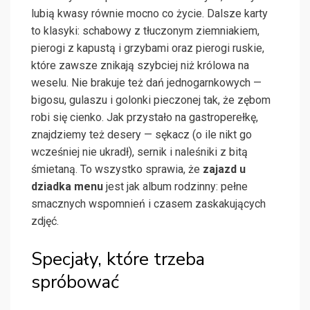
lubią kwasy równie mocno co życie. Dalsze karty
to klasyki: schabowy z tłuczonym ziemniakiem,
pierogi z kapustą i grzybami oraz pierogi ruskie,
które zawsze znikają szybciej niż królowa na
weselu. Nie brakuje też dań jednogarnkowych —
bigosu, gulaszu i golonki pieczonej tak, że zębom
robi się cienko. Jak przystało na gastroperełkę,
znajdziemy też desery — sękacz (o ile nikt go
wcześniej nie ukradł), sernik i naleśniki z bitą
śmietaną. To wszystko sprawia, że
zajazd u
dziadka menu
jest jak album rodzinny: pełne
smacznych wspomnień i czasem zaskakujących
zdjęć.
Specjały, które trzeba
spróbować