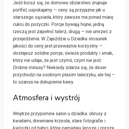
Jeśli boisz się, że domowe obżarstwo zrujnuje
portfel, uspokajamy — ceny są przyjazne jak u
starszego sąsiada, który zawsze ma ponad miarę
cukru do pożyczki. Porcje bywają hojne; jedną
rzeczą jest zapełnić talerz, drugą — nie umrzeć z
przejedzenia. W Zajeździe u Dziadka stosunek
jakości do ceny jest przeważnie korzystny —
dostajesz solidne porcje, świeże produkty i smak,
który nie udaje, że jest czymś, czym nie jest.
Drobne minusy? Niekiedy zdarza się, że deser
przychodzi na osobnym ptasim talerzyku, ale hej —
to szansa na dokupienie kawy.
Atmosfera i wystrój
Wnętrze przypomina salon u dziadka: obrusy z
kwiatami, drewniane krzesła, stare fotografie i
kieliszki od babci, które pamiętają lepsze i gorsze