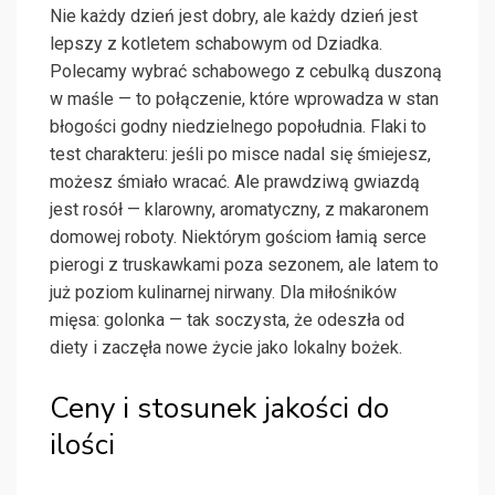
Nie każdy dzień jest dobry, ale każdy dzień jest
lepszy z kotletem schabowym od Dziadka.
Polecamy wybrać schabowego z cebulką duszoną
w maśle — to połączenie, które wprowadza w stan
błogości godny niedzielnego popołudnia. Flaki to
test charakteru: jeśli po misce nadal się śmiejesz,
możesz śmiało wracać. Ale prawdziwą gwiazdą
jest rosół — klarowny, aromatyczny, z makaronem
domowej roboty. Niektórym gościom łamią serce
pierogi z truskawkami poza sezonem, ale latem to
już poziom kulinarnej nirwany. Dla miłośników
mięsa: golonka — tak soczysta, że odeszła od
diety i zaczęła nowe życie jako lokalny bożek.
Ceny i stosunek jakości do
ilości