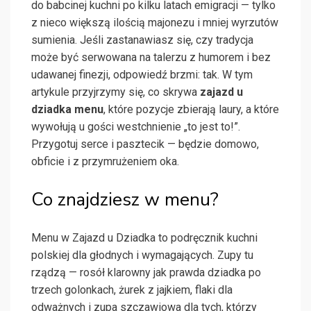
do babcinej kuchni po kilku latach emigracji — tylko
z nieco większą ilością majonezu i mniej wyrzutów
sumienia. Jeśli zastanawiasz się, czy tradycja
może być serwowana na talerzu z humorem i bez
udawanej finezji, odpowiedź brzmi: tak. W tym
artykule przyjrzymy się, co skrywa
zajazd u
dziadka menu
, które pozycje zbierają laury, a które
wywołują u gości westchnienie „to jest to!”.
Przygotuj serce i pasztecik — będzie domowo,
obficie i z przymrużeniem oka.
Co znajdziesz w menu?
Menu w Zajazd u Dziadka to podręcznik kuchni
polskiej dla głodnych i wymagających. Zupy tu
rządzą — rosół klarowny jak prawda dziadka po
trzech golonkach, żurek z jajkiem, flaki dla
odważnych i zupa szczawiowa dla tych, którzy