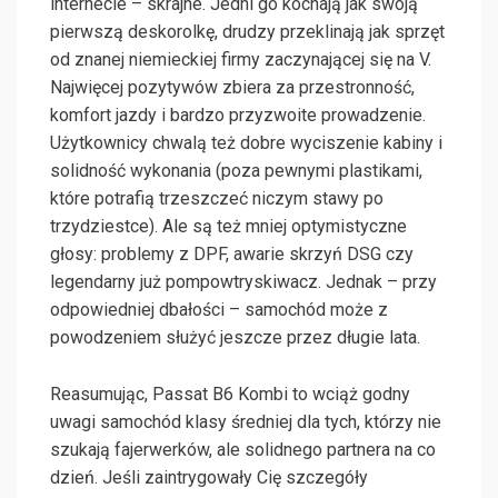
internecie – skrajne. Jedni go kochają jak swoją
pierwszą deskorolkę, drudzy przeklinają jak sprzęt
od znanej niemieckiej firmy zaczynającej się na V.
Najwięcej pozytywów zbiera za przestronność,
komfort jazdy i bardzo przyzwoite prowadzenie.
Użytkownicy chwalą też dobre wyciszenie kabiny i
solidność wykonania (poza pewnymi plastikami,
które potrafią trzeszczeć niczym stawy po
trzydziestce). Ale są też mniej optymistyczne
głosy: problemy z DPF, awarie skrzyń DSG czy
legendarny już pompowtryskiwacz. Jednak – przy
odpowiedniej dbałości – samochód może z
powodzeniem służyć jeszcze przez długie lata.
Reasumując, Passat B6 Kombi to wciąż godny
uwagi samochód klasy średniej dla tych, którzy nie
szukają fajerwerków, ale solidnego partnera na co
dzień. Jeśli zaintrygowały Cię szczegóły