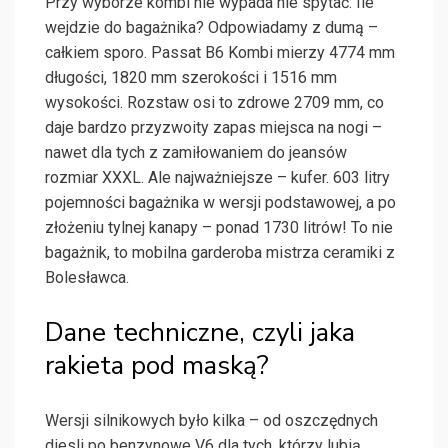
Przy wyborze kombi nie wypada nie spytać: Ile
wejdzie do bagażnika? Odpowiadamy z dumą –
całkiem sporo. Passat B6 Kombi mierzy 4774 mm
długości, 1820 mm szerokości i 1516 mm
wysokości. Rozstaw osi to zdrowe 2709 mm, co
daje bardzo przyzwoity zapas miejsca na nogi –
nawet dla tych z zamiłowaniem do jeansów
rozmiar XXXL. Ale najważniejsze – kufer. 603 litry
pojemności bagażnika w wersji podstawowej, a po
złożeniu tylnej kanapy – ponad 1730 litrów! To nie
bagażnik, to mobilna garderoba mistrza ceramiki z
Bolesławca.
Dane techniczne, czyli jaka
rakieta pod maską?
Wersji silnikowych było kilka – od oszczędnych
diesli po benzynowe V6 dla tych, którzy lubią