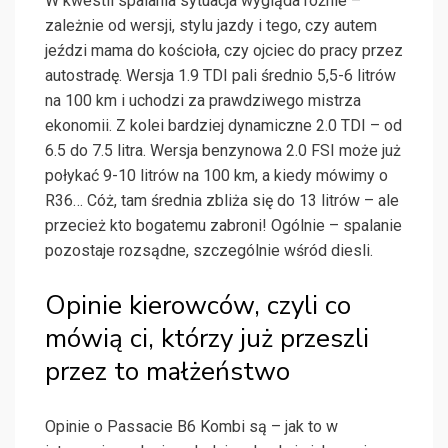
W kwestii spalania sytuacja wygląda różnie –
zależnie od wersji, stylu jazdy i tego, czy autem
jeździ mama do kościoła, czy ojciec do pracy przez
autostradę. Wersja 1.9 TDI pali średnio 5,5-6 litrów
na 100 km i uchodzi za prawdziwego mistrza
ekonomii. Z kolei bardziej dynamiczne 2.0 TDI – od
6.5 do 7.5 litra. Wersja benzynowa 2.0 FSI może już
połykać 9-10 litrów na 100 km, a kiedy mówimy o
R36… Cóż, tam średnia zbliża się do 13 litrów – ale
przecież kto bogatemu zabroni! Ogólnie – spalanie
pozostaje rozsądne, szczególnie wśród diesli.
Opinie kierowców, czyli co
mówią ci, którzy już przeszli
przez to małżeństwo
Opinie o Passacie B6 Kombi są – jak to w