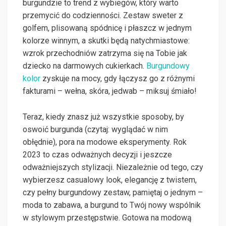
burgundzie to trend z wybiegów, który warto
przemycić do codzienności. Zestaw sweter z
golfem, plisowaną spódnicę i płaszcz w jednym
kolorze winnym, a skutki będą natychmiastowe:
wzrok przechodniów zatrzyma się na Tobie jak
dziecko na darmowych cukierkach.
Burgundowy
kolor
zyskuje na mocy, gdy łączysz go z różnymi
fakturami – wełna, skóra, jedwab – miksuj śmiało!
Teraz, kiedy znasz już wszystkie sposoby, by
oswoić burgunda (czytaj: wyglądać w nim
obłędnie), pora na modowe eksperymenty. Rok
2023 to czas odważnych decyzji i jeszcze
odważniejszych stylizacji. Niezależnie od tego, czy
wybierzesz casualowy look, elegancję z twistem,
czy pełny burgundowy zestaw, pamiętaj o jednym –
moda to zabawa, a burgund to Twój nowy wspólnik
w stylowym przestępstwie. Gotowa na modową