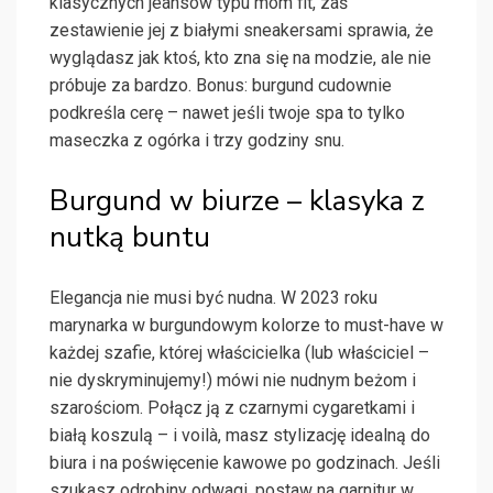
klasycznych jeansów typu mom fit, zaś
zestawienie jej z białymi sneakersami sprawia, że
wyglądasz jak ktoś, kto zna się na modzie, ale nie
próbuje za bardzo. Bonus: burgund cudownie
podkreśla cerę – nawet jeśli twoje spa to tylko
maseczka z ogórka i trzy godziny snu.
Burgund w biurze – klasyka z
nutką buntu
Elegancja nie musi być nudna. W 2023 roku
marynarka w burgundowym kolorze to must-have w
każdej szafie, której właścicielka (lub właściciel –
nie dyskryminujemy!) mówi nie nudnym beżom i
szarościom. Połącz ją z czarnymi cygaretkami i
białą koszulą – i voilà, masz stylizację idealną do
biura i na poświęcenie kawowe po godzinach. Jeśli
szukasz odrobiny odwagi, postaw na garnitur w