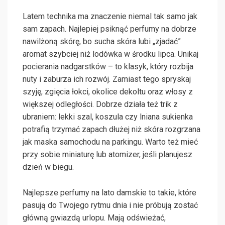
Latem technika ma znaczenie niemal tak samo jak
sam zapach. Najlepiej psiknąć perfumy na dobrze
nawilżoną skórę, bo sucha skóra lubi „zjadać”
aromat szybciej niż lodówka w środku lipca. Unikaj
pocierania nadgarstków – to klasyk, który rozbija
nuty i zaburza ich rozwój. Zamiast tego spryskaj
szyję, zgięcia łokci, okolice dekoltu oraz włosy z
większej odległości. Dobrze działa też trik z
ubraniem: lekki szal, koszula czy lniana sukienka
potrafią trzymać zapach dłużej niż skóra rozgrzana
jak maska samochodu na parkingu. Warto też mieć
przy sobie miniaturę lub atomizer, jeśli planujesz
dzień w biegu.
Najlepsze perfumy na lato damskie to takie, które
pasują do Twojego rytmu dnia i nie próbują zostać
główną gwiazdą urlopu. Mają odświeżać,