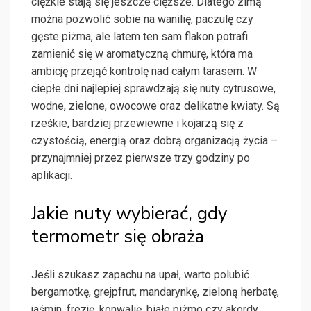
ciężkie stają się jeszcze cięższe. Dlatego zimą
można pozwolić sobie na wanilię, paczulę czy
gęste piżma, ale latem ten sam flakon potrafi
zamienić się w aromatyczną chmurę, która ma
ambicję przejąć kontrolę nad całym tarasem. W
ciepłe dni najlepiej sprawdzają się nuty cytrusowe,
wodne, zielone, owocowe oraz delikatne kwiaty. Są
rześkie, bardziej przewiewne i kojarzą się z
czystością, energią oraz dobrą organizacją życia –
przynajmniej przez pierwsze trzy godziny po
aplikacji.
Jakie nuty wybierać, gdy
termometr się obraża
Jeśli szukasz zapachu na upał, warto polubić
bergamotkę, grejpfrut, mandarynkę, zieloną herbatę,
jaśmin, frezję, konwalię, białe piżmo czy akordy